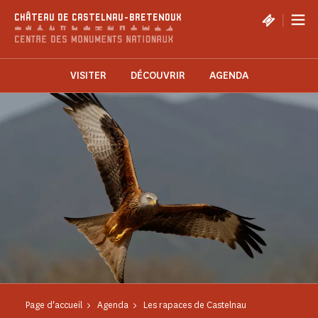
Panneau de gestion des cookies
|
CHÂTEAU DE CASTELNAU-BRETENOUX
VISITER
DÉCOUVRIR
AGENDA
Page d'accueil
Agenda
Les rapaces de Castelnau