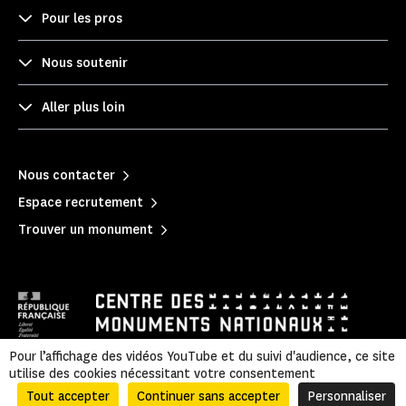
Pour les pros
Nous soutenir
Aller plus loin
Nous contacter
Espace recrutement
Trouver un monument
Pour l’affichage des vidéos YouTube et du suivi d'audience, ce site
utilise des cookies nécessitant votre consentement
Mentions légales
|
Politique de confidentialité
|
Informations légales et administratives
|
Plan du site
Tout accepter
Continuer sans accepter
Personnaliser